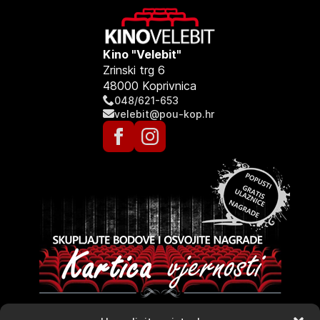
Kino "Velebit"
Zrinski trg 6
48000 Koprivnica
048/621-653
velebit@pou-kop.hr