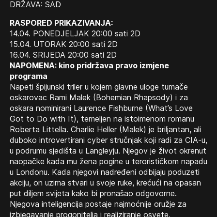
DRŽAVA: SAD
RASPORED PRIKAZIVANJA:
14.04. PONEDJELJAK 20:00 sati 2D
15.04. UTORAK 20:00 sati 2D
16.04. SRIJEDA 20:00 sati 2D
NAPOMENA: kino pridržava pravo izmjene
programa
Napeti špijunski triler u kojem glavne uloge tumače
oskarovac Rami Malek (Bohemian Rhapsody) i za
oskara nominirani Laurence Fishburne (What’s Love
Got to Do with It), temeljen na istoimenom romanu
Roberta Littella. Charlie Heller (Malek) je briljantan, ali
duboko introvertirani cyber stručnjak koji radi za CIA-u,
u podrumu sjedišta u Langleyju. Njegov je život okrenut
naopačke kada mu žena pogine u terorističkom napadu
u Londonu. Kada njegovi nadređeni odbijaju poduzeti
akciju, on uzima stvari u svoje ruke, krećući na opasan
put diljem svijeta kako bi pronašao odgovorne.
Njegova inteligencija postaje najmoćnije oružje za
izbjegavanje progonitelja i realiziranje osvete.