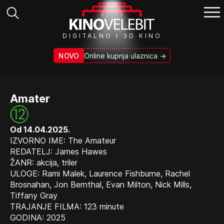
Search
DIGITALNO I 3D KINO
for:
NOVO
Online kupnja ulaznica →
Amater
Od 14.04.2025.
IZVORNO IME: The Amateur
REDATELJ: James Hawes
ŽANR: akcija, triler
ULOGE: Rami Malek, Laurence Fishburne, Rachel
Brosnahan, Jon Bernthal, Evan Milton, Nick Mills,
Tiffany Gray
TRAJANJE FILMA: 123 minute
GODINA: 2025