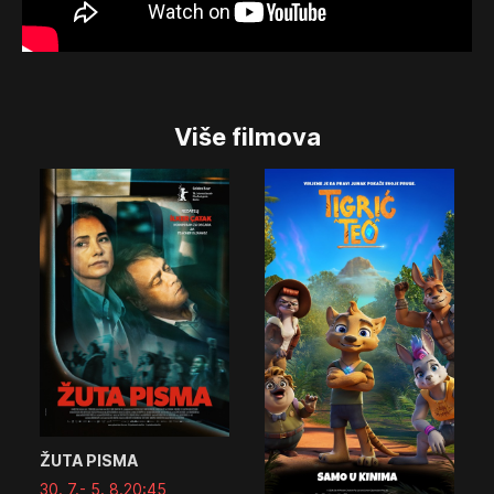
Više filmova
ŽUTA PISMA
30. 7.
- 5. 8.
20:45