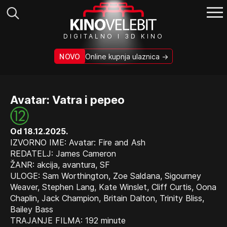
Search
DIGITALNO I 3D KINO
for:
NOVO
Online kupnja ulaznica →
Avatar: Vatra i pepeo
Od 18.12.2025.
IZVORNO IME: Avatar: Fire and Ash
REDATELJ: James Cameron
ŽANR: akcija, avantura, SF
ULOGE: Sam Worthington, Zoe Saldana, Sigourney
Weaver, Stephen Lang, Kate Winslet, Cliff Curtis, Oona
Chaplin, Jack Champion, Britain Dalton, Trinity Bliss,
Bailey Bass
TRAJANJE FILMA: 192 minute