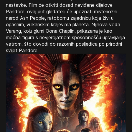
nastavke. Film će otkriti dosad neviđene dijelove
Pandore, ovaj put gledatelji će upoznati misteriozni
narod Ash People, ratobornu zajednicu koja živi u
opasnim, vulkanskim krajevima planeta. Njihova vođa
Varang, koju glumi Oona Chaplin, prikazana je kao
moćna figura s nevjerojatnom sposobnošću upravljanja
vatrom, što dovodi do razornih posljedica po prirodni
svijet Pandore.