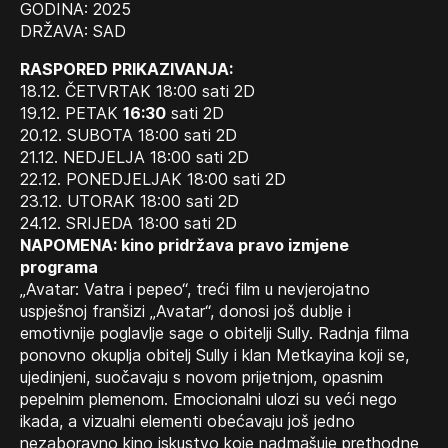
GODINA: 2025
DRŽAVA: SAD
RASPORED PRIKAZIVANJA:
18.12. ČETVRTAK 18:00 sati 2D
19.12. PETAK
16:30
sati 2D
20.12. SUBOTA 18:00 sati 2D
21.12. NEDJELJA 18:00 sati 2D
22.12. PONEDJELJAK 18:00 sati 2D
23.12. UTORAK 18:00 sati 2D
24.12. SRIJEDA 18:00 sati 2D
NAPOMENA: kino pridržava pravo izmjene
programa
„Avatar: Vatra i pepeo“, treći film u nevjerojatno
uspješnoj franšizi „Avatar“, donosi još dublje i
emotivnije poglavlje sage o obitelji Sully. Radnja filma
ponovno okuplja obitelj Sully i klan Metkayina koji se,
ujedinjeni, suočavaju s novom prijetnjom, opasnim
pepelnim plemenom. Emocionalni ulozi su veći nego
ikada, a vizualni elementi obećavaju još jedno
nezaboravno kino iskustvo koje nadmašuje prethodne