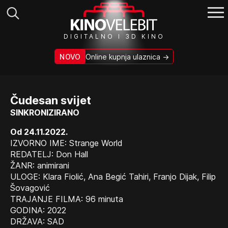
Search
DIGITALNO I 3D KINO
for:
NOVO
Online kupnja ulaznica →
Čudesan svijet
SINKRONIZIRANO
Od 24.11.2022.
IZVORNO IME: Strange World
REDATELJ: Don Hall
ŽANR: animirani
ULOGE: Klara Fiolić, Ana Begić Tahiri, Franjo Dijak, Filip
Šovagović
TRAJANJE FILMA: 96 minuta
GODINA: 2022
DRŽAVA: SAD