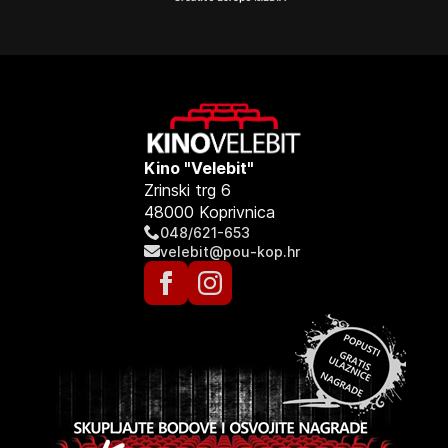
Kino "Velebit"
Zrinski trg 6
48000 Koprivnica
048/621-653
velebit@pou-kop.hr