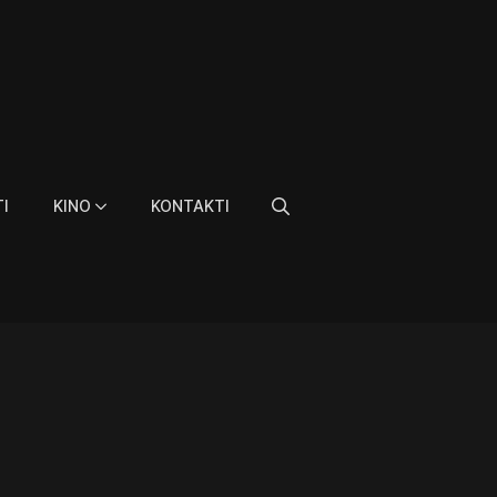
I
KINO
KONTAKTI
Search
for: