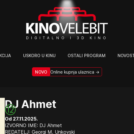
DIGITALNO I 3D KINO
KCIJA
USKORO U KINU
OSTALI PROGRAM
NOVOST
NOVO
Online kupnja ulaznica →
DJ Ahmet
Od 27.11.2025.
IZVORNO IME: DJ Ahmet
REDATELJ: Georgi M. Unkovski