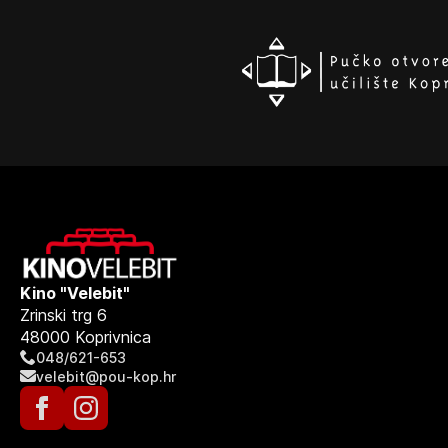
Kino "Velebit"
Zrinski trg 6
48000 Koprivnica
048/621-653
velebit@pou-kop.hr