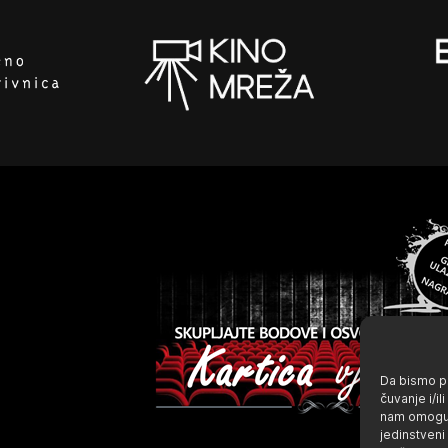
Da bismo pr
čuvanje i/i
nam omoguć
jedinstveni