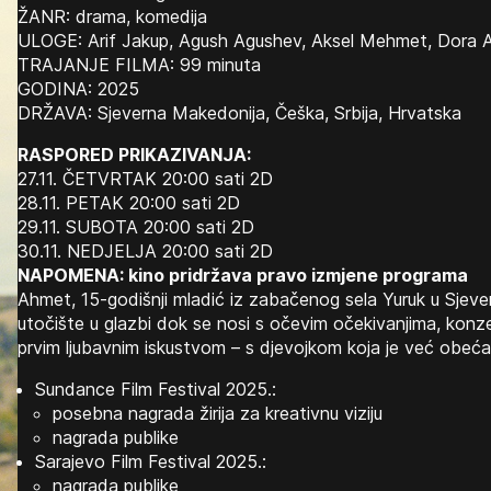
ŽANR: drama, komedija
ULOGE: Arif Jakup, Agush Agushev, Aksel Mehmet, Dora 
TRAJANJE FILMA: 99 minuta
GODINA: 2025
DRŽAVA: Sjeverna Makedonija, Češka, Srbija, Hrvatska
RASPORED PRIKAZIVANJA:
27.11. ČETVRTAK 20:00 sati 2D
28.11. PETAK 20:00 sati 2D
29.11. SUBOTA 20:00 sati 2D
30.11. NEDJELJA 20:00 sati 2D
NAPOMENA: kino pridržava pravo izmjene programa
Ahmet, 15-godišnji mladić iz zabačenog sela Yuruk u Sjever
utočište u glazbi dok se nosi s očevim očekivanjima, kon
prvim ljubavnim iskustvom – s djevojkom koja je već obe
Sundance Film Festival 2025.:
posebna nagrada žirija za kreativnu viziju
nagrada publike
Sarajevo Film Festival 2025.:
nagrada publike