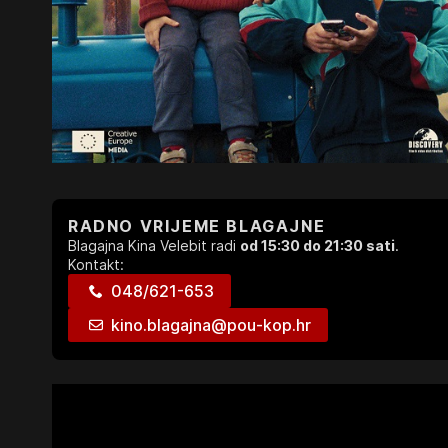
RADNO VRIJEME BLAGAJNE
Blagajna Kina Velebit radi
od 15:30 do 21:30 sati
.
Kontakt:
048/621-653
kino.blagajna@pou-kop.hr