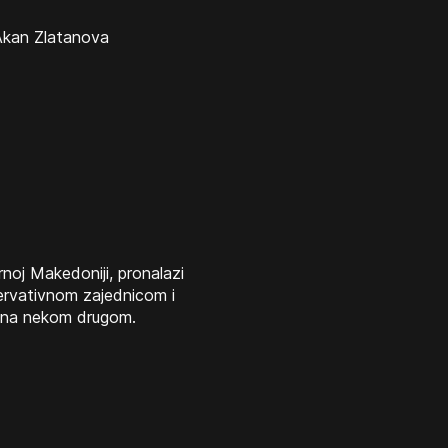
Akan Zlatanova
noj Makedoniji, pronalazi
zervativnom zajednicom i
ćana nekom drugom.