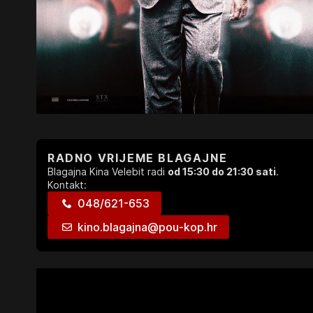
RADNO VRIJEME BLAGAJNE
Blagajna Kina Velebit radi
od 15:30 do 21:30 sati
.
Kontakt:
048/621-653
kino.blagajna@pou-kop.hr