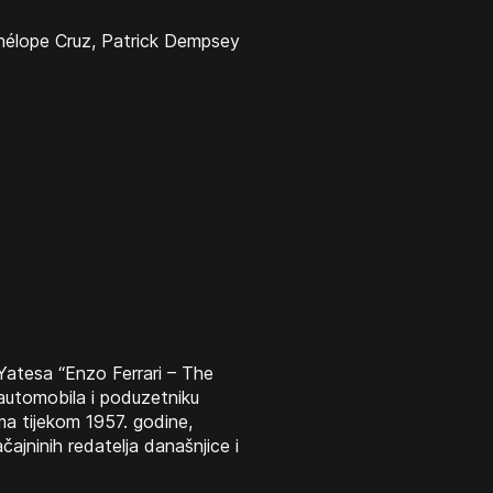
nélope Cruz, Patrick Dempsey
 Yatesa “Enzo Ferrari – The
automobila i poduzetniku
ma tijekom 1957. godine,
ajninih redatelja današnjice i