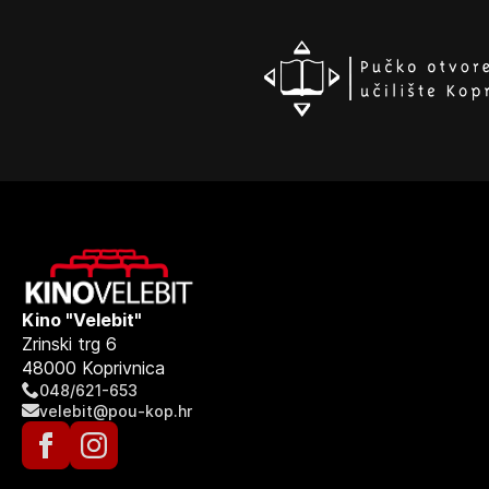
Kino "Velebit"
Zrinski trg 6
48000 Koprivnica
048/621-653
velebit@pou-kop.hr