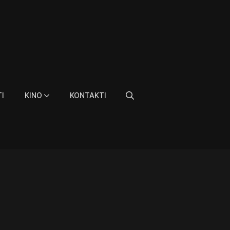
I
KINO
KONTAKTI
Search
for: