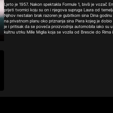
Ljeto je 1957. Nakon spektakla Formule 1, bivši je vozač Enz
prijeti tvornici koju su on i njegova supruga Laura od temelja
Njihov nestalan brak razoren je gubitkom sina Dina godinu da
na privatnom planu oko priznanja sina Piera kojeg je dobio
je i pritisak da se poveća proizvodnja automobila iako su u
kultnu utrku Mille Miglia koja se vozila od Brescie do Rima 