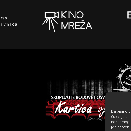
Da bismo pr
čuvanje i/i
nam omoguć
jedinstveni