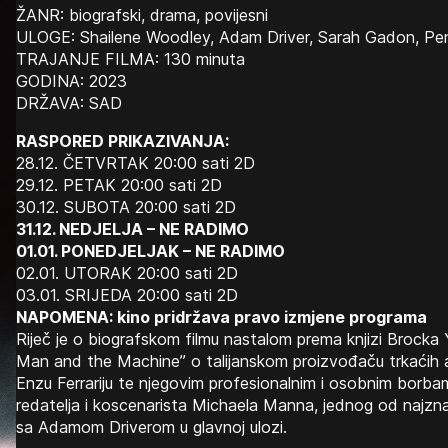
ŽANR: biografski, drama, povijesni
ULOGE: Shailene Woodley, Adam Driver, Sarah Gadon, Pe
TRAJANJE FILMA: 130 minuta
GODINA: 2023
DRŽAVA: SAD
RASPORED PRIKAZIVANJA:
28.12. ČETVRTAK 20:00 sati 2D
29.12. PETAK 20:00 sati 2D
30.12. SUBOTA 20:00 sati 2D
31.12. NEDJELJA – NE RADIMO
01.01. PONEDJELJAK – NE RADIMO
02.01. UTORAK 20:00 sati 2D
03.01. SRIJEDA 20:00 sati 2D
NAPOMENA: kino pridržava pravo izmjene programa
Riječ je o biografskom filmu nastalom prema knjizi Brocka
Man and the Machine” o talijanskom proizvođaču trkaćih 
Enzu Ferrariju te njegovim profesionalnim i osobnim borba
redatelja i koscenarista Michaela Manna, jednog od najznač
sa Adamom Driverom u glavnoj ulozi.