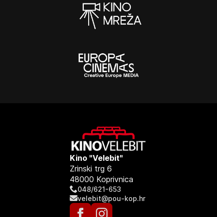
Kino "Velebit"
Zrinski trg 6
48000 Koprivnica
048/621-653
velebit@pou-kop.hr