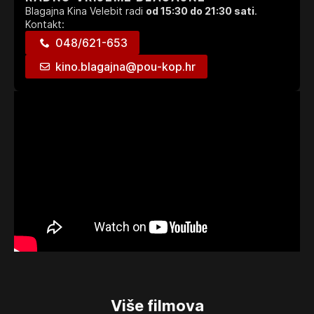
Blagajna Kina Velebit radi
od 15:30 do 21:30 sati
.
Kontakt:
048/621-653
kino.blagajna@pou-kop.hr
Više filmova