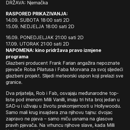
DRŽAVA: Njemačka
RASPORED PRIKAZIVANJA:
14.09. SUBOTA 18:00 sati 2D
15.09. NEDJELJA 18:00 sati 2D
16.09. PONEDJELJAK 21:00 sati 2D
17.09. UTORAK 21:00 sati 2D
NAPOMENA: kino pridržava pravo izmjene
programa
Glazbeni producent Frank Farian angažira nepoznate
pjevače Roba Pilatusa i Faba Morvana za svoj sljedeći
glazbeni projekt. Slijedi meteorski uspon koji prelazi sve
granice.
Dva prijatelja, Rob i Fab, osvajaju međunarodne top-
liste pod imenom Milli Vanilli, imaju tri hita broj jedan u
SAD-u i uživaju u životu prekomjernosti u Hollywoodu.
Samo mali krug insajdera zna njihovu tajnu: dvojac
zapravo ne pjeva – samo miču usnama na glasove
pravih pjevača. Na vrhuncu njihove slave, kada Milli