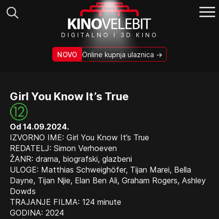
Search
DIGITALNO I 3D KINO
for:
NOVO
Online kupnja ulaznica →
Girl You Know It’s True
Od 14.09.2024.
IZVORNO IME: Girl You Know It’s True
REDATELJ: Simon Verhoeven
ŽANR: drama, biografski, glazbeni
ULOGE: Matthias Schweighöfer, Tijan Marei, Bella
Dayne, Tijan Njie, Elan Ben Ali, Graham Rogers, Ashley
Dowds
TRAJANJE FILMA: 124 minute
GODINA: 2024