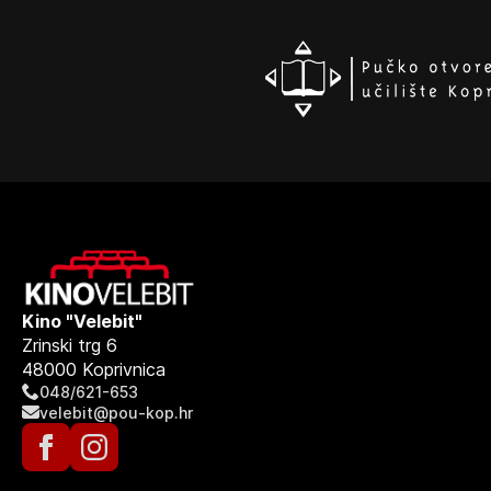
Kino "Velebit"
Zrinski trg 6
48000 Koprivnica
048/621-653
velebit@pou-kop.hr