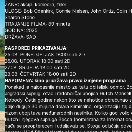
ŽANR: akcija, komedija, triler
ULOGE: Bob Odenkirk, Connie Nielsen, John Ortiz, Colin H
Sharon Stone
TRAJANJE FILMA: 89 minuta
GODINA: 2025
DRŽAVA: SAD
RASPORED PRIKAZIVANJA:
25.08. PONEDJELJAK 18:00 sati 2D
26.08. UTORAK 18:00 sati 2D
27.08. SRIJEDA 18:00 sati 2D
28.08. ČETVRTAK 18:00 sati 2D
NAPOMENA: kino pridržava pravo izmjene programa
Ponekad je najopasnije mjesto za tatu obiteljski odmor. B
prigradski suprug, otac i radoholičar ubojica Hutch Mansell
Nobody. Četiri godine nakon što se nehotice obračunao s
dalje duguje 30 milijuna dolara kriminalnoj organizaciji i taj
nizom ubojstava međunarodnih nasilnika. Koliko god volio e
Hutch i njegova supruga Becca (nominirana za Internation
nađu se preopterećeni i udaljavaju se. Stoga odlučuju poves