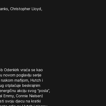
anks, Christopher Lloyd,
ob Odenkirk vraća se kao
 u novom poglavlju serije
 ruskom mafijom, Hutch i
 dug otplaćuje beskrajnim
nergičnu akciju svog “posla”,
al Emmy, Connie Nielsen)
ti svoju djecu na kratki