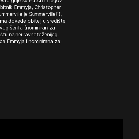
esto gdje su Hutch i njegov
bitnik Emmyja, Christopher
lummerville je Summerville!”),
ima dovede obitelj u središte
vog šerifa (nominiran za
ištu najneuravnoteženijeg,
nica Emmyja i nominirana za