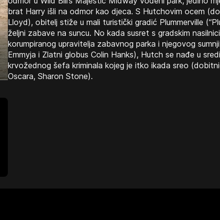
odmor u Wild Bill’s Majestic Midway vodeni park, jedino mj
brat Harry išli na odmor kao djeca. S Hutchovim ocem (do
Lloyd), obitelj stiže u mali turistički gradić Plummerville (“P
željni zabave na suncu. No kada susret s gradskim nasilnic
korumpiranog upravitelja zabavnog parka i njegovog sumnji
Emmyja i Zlatni globus Colin Hanks), Hutch se nađe u sred
krvožednog šefa kriminala kojeg je itko ikada sreo (dobit
Oscara, Sharon Stone).