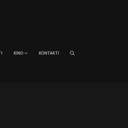
I
KINO
KONTAKTI
Search
for: