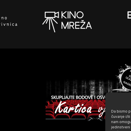
Da bismo pr
čuvanje i/i
nam omoguć
jedinstveni