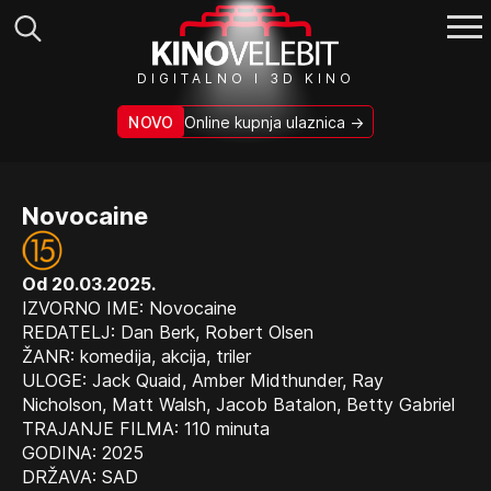
Search
DIGITALNO I 3D KINO
for:
NOVO
Online kupnja ulaznica →
Novocaine
Od 20.03.2025.
IZVORNO IME: Novocaine
REDATELJ: Dan Berk, Robert Olsen
ŽANR: komedija, akcija, triler
ULOGE: Jack Quaid, Amber Midthunder, Ray
Nicholson, Matt Walsh, Jacob Batalon, Betty Gabriel
TRAJANJE FILMA: 110 minuta
GODINA: 2025
DRŽAVA: SAD