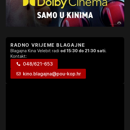
RADNO VRIJEME BLAGAJNE
Blagajna Kina Velebit radi
od 15:30 do 21:30 sati
.
Kontakt:
048/621-653
kino.blagajna@pou-kop.hr