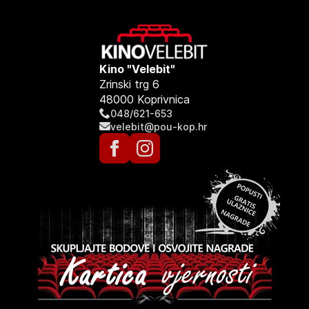
Kino "Velebit"
Zrinski trg 6
48000 Koprivnica
048/621-653
velebit@pou-kop.hr