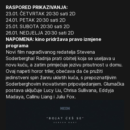
RASPORED PRIKAZIVANJA:
23.01. ČETVRTAK 20:30 sati 2D
24.01. PETAK 20:30 sati 2D
25.01. SUBOTA 20:30 sati 2D
26.01. NEDJELJA 20:30 sati 2D
NAPOMENA: kino pridržava pravo izmjene
programa
Novi film nagrađivanog redatelja Stevena
Soderbergha! Radnja prati obitelj koja se useljava u
novu kuću, a zatim primjećuje jezivu prisutnost u domu.
Ovaj napeti horor triler, obećava da će pružiti
jedinstveni spin žanru ukletih kuća, s prepoznatljivim
Soderberghovim inovativnim pripovijedanjem. Glumačka
postava uključuje Lucy Liu, Chrisa Sullivana, Eddyja
Madaya, Callinu Liang i Juliu Fox.