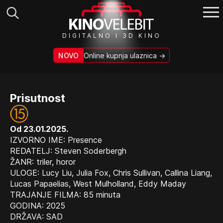
Search
DIGITALNO I 3D KINO
for:
NOVO
Online kupnja ulaznica →
Prisutnost
Od 23.01.2025.
IZVORNO IME: Presence
REDATELJ: Steven Soderbergh
ŽANR: triler, horor
ULOGE: Lucy Liu, Julia Fox, Chris Sullivan, Callina Liang,
Lucas Papaelias, West Mulholland, Eddy Maday
TRAJANJE FILMA: 85 minuta
GODINA: 2025
DRŽAVA: SAD