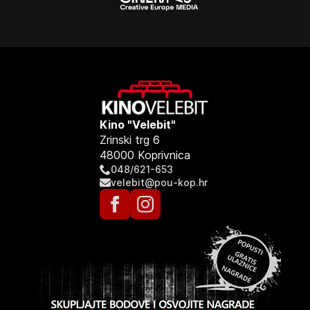
Kino "Velebit"
Zrinski trg 6
48000 Koprivnica
048/621-653
velebit@pou-kop.hr