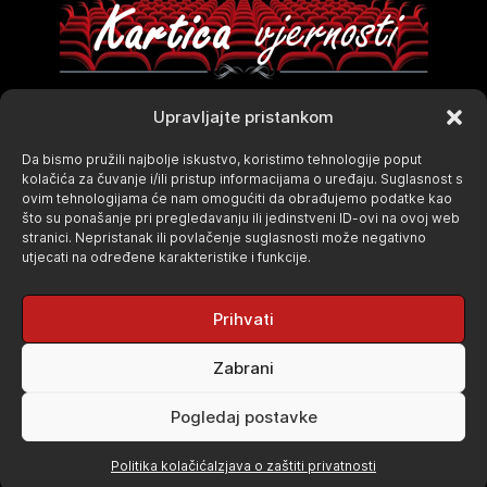
Upravljajte pristankom
Da bismo pružili najbolje iskustvo, koristimo tehnologije poput
kolačića za čuvanje i/ili pristup informacijama o uređaju. Suglasnost s
ovim tehnologijama će nam omogućiti da obrađujemo podatke kao
što su ponašanje pri pregledavanju ili jedinstveni ID-ovi na ovoj web
stranici. Nepristanak ili povlačenje suglasnosti može negativno
utjecati na određene karakteristike i funkcije.
Prihvati
Zabrani
© Kino Velebit - Pučko otvoreno učilište Koprivnica. Sva prava
Pogledaj postavke
pridržana. |
Politika privatnosti
Izrada:
KOSINUS
Politika kolačića
Izjava o zaštiti privatnosti