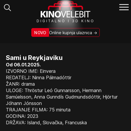
Search
DIGITALNO I 3D KINO
for:
NOVO
Online kupnja ulaznica →
Sami u Reykjaviku
Od 06.01.2025.
IZVORNO IME: Einvera
REDATELJ: Ninna Pálmadóttir
ŽANR: drama
ULOGE: Thröstur Leó Gunnarsson, Hermann
Samúelsson, Anna Gunndís Gudmundsdóttir, Hjörtur
Jóhann Jónsson
TRAJANJE FILMA: 75 minuta
GODINA: 2023
DRŽAVA: Island, Slovačka, Francuska