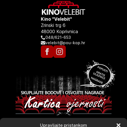
Kino "Velebit"
Zrinski trg 6
48000 Koprivnica
048/621-653
velebit@pou-kop.hr
Upravljajte pristankom