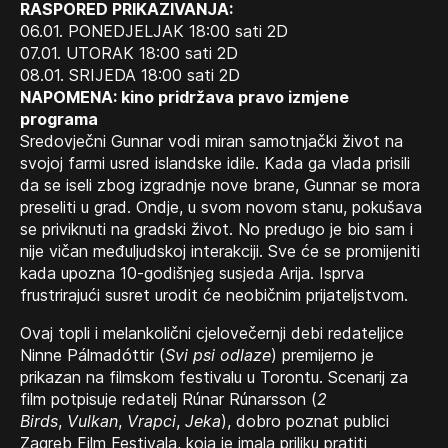
RASPORED PRIKAZIVANJA:
06.01. PONEDJELJAK 18:00 sati 2D
07.01. UTORAK 18:00 sati 2D
08.01. SRIJEDA 18:00 sati 2D
NAPOMENA: kino pridržava pravo izmjene
programa
Sredovječni Gunnar vodi miran samotnjački život na
svojoj farmi usred islandske idile. Kada ga vlada prisili
da se iseli zbog izgradnje nove brane, Gunnar se mora
preseliti u grad. Ondje, u svom novom stanu, pokušava
se priviknuti na gradski život. No predugo je bio sam i
nije vičan međuljudskoj interakciji. Sve će se promijeniti
kada upozna 10-godišnjeg susjeda Arija. Isprva
frustrirajući susret urodit će neobičnim prijateljstvom.
Ovaj topli i melankolični cjelovečernji debi redateljice
Ninne Pálmadóttir (
Svi psi odlaze
) premijerno je
prikazan na filmskom festivalu u Torontu. Scenarij za
film potpisuje redatelj Rúnar Rúnarsson (
2
Birds
,
Vulkan
,
Vrapci
,
Jeka
), dobro poznat publici
Zagreb Film Festivala, koja je imala priliku pratiti