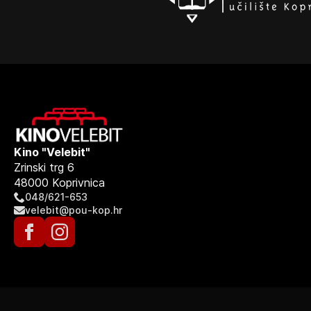
Kino "Velebit"
Zrinski trg 6
48000 Koprivnica
048/621-653
velebit@pou-kop.hr