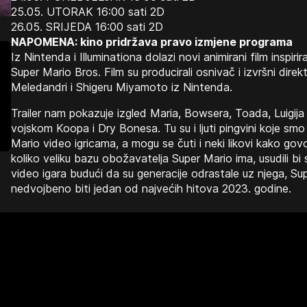
25.05. UTORAK 16:00 sati 2D
26.05. SRIJEDA 16:00 sati 2D
NAPOMENA: kino pridržava pravo izmjene programa
Iz Nintenda i Illuminationa dolazi novi animirani film inspirir
Super Mario Bros. Film su producirali osnivač i izvršni direkt
Meledandri i Shigeru Miyamoto iz Nintenda.
Trailer nam pokazuje izgled Maria, Bowsera, Toada, Luigij
vojskom Koopa i Dry Bonesa. Tu su i ljuti pingvini koje smo
Mario video igricama, a mogu se čuti i neki likovi kako gov
koliko veliku bazu obožavatelja Super Mario ima, usudili bi s
video igara budući da su generacije odrastale uz njega, Su
nedvojbeno biti jedan od najvećih hitova 2023. godine.