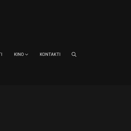
I
KINO
KONTAKTI
Search
for: