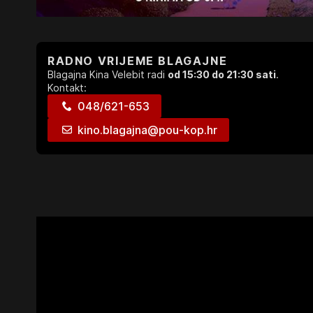
RADNO VRIJEME BLAGAJNE
Blagajna Kina Velebit radi
od 15:30 do 21:30 sati
.
Kontakt:
048/621-653
kino.blagajna@pou-kop.hr