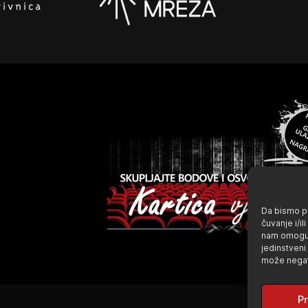
Da bismo pr
čuvanje i/i
nam omoguć
jedinstveni
može negati
Pr