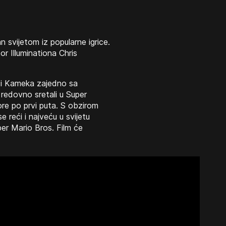
an svijetom iz popularne igrice.
or Illuminationa Chris
a i Kameka zajedno sa
 redovno sretali u Super
ore po prvi puta. S obzirom
e reći i najveću u svijetu
per Mario Bros. Film će