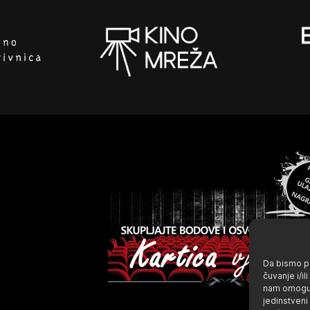
Da bismo pr
čuvanje i/i
nam omoguć
jedinstveni