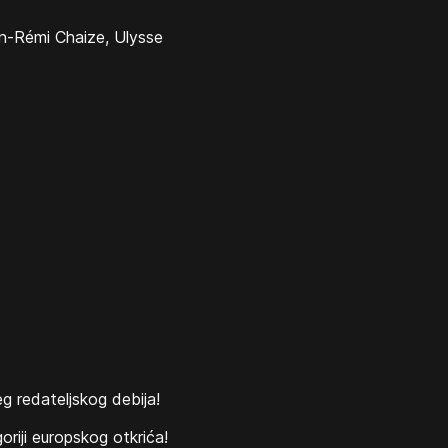
n-Rémi Chaize, Ulysse
g redateljskog debija!
riji europskog otkrića!