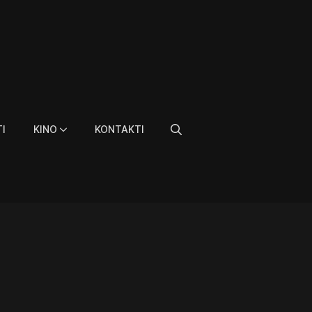
I
KINO
KONTAKTI
Search
for: