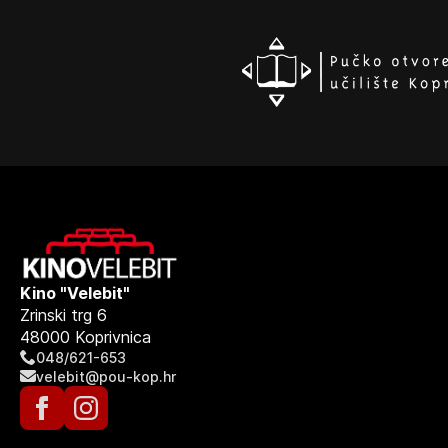
Kino "Velebit"
Zrinski trg 6
48000 Koprivnica
048/621-653
velebit@pou-kop.hr