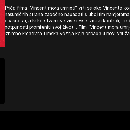
Priča filma “Vincent mora umrijeti” vrti se oko Vincenta k
nasumičnih strana započne napadati s ubojitim namjerama
opasnosti, a kako stvari sve više i više izmiču kontroli, on bi
potpunosti promijeniti svoj život… Film “Vincent mora umrijet
iznimno kreativna filmska vožnja koja pripada u novi val ž