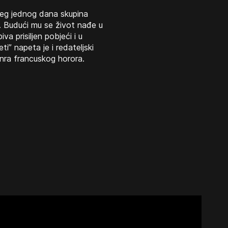
ojeg jednog dana skupina
. Budući mu se život nađe u
va prisiljen pobjeći i u
i” napeta je i redateljski
anra francuskog horora.