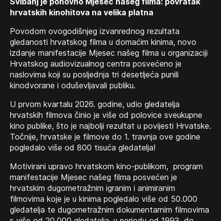
Svibanj je ponovno Mjesec našeg filma: povratak
hrvatskih kinohitova na velika platna
Povodom ovogodišnjeg izvanrednog rezultata
gledanosti hrvatskog filma u domaćim kinima, novo
izdanje manifestacije Mjesec našeg filma u organizaciji
Hrvatskog audiovizualnog centra posvećeno je
naslovima koji su posljednja tri desetljeća punili
kinodvorane i oduševljavali publiku.
U prvom kvartalu 2026. godine, udio gledatelja
hrvatskih filmova činio je više od polovice sveukupne
kino publike, što je najbolji rezultat u povijesti Hrvatske.
Točnije, hrvatske je filmove do 1. travnja ove godine
pogledalo više od 800 tisuća gledatelja!
Motivirani upravo hrvatskom kino-publikom, program
manifestacije Mjesec našeg filma posvećen je
hrvatskim dugometražnim igranim i animiranim
filmovima koje je u kinima pogledalo više od 50.000
gledatelja te dugometražnim dokumentarnim filmovima
s više od 20.000 gledatelja, u periodu od 1993. do