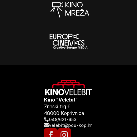
Kino "Velebit"
Zrinski trg 6
48000 Koprivnica
048/621-653
velebit@pou-kop.hr