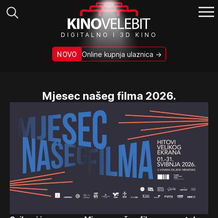
Search
DIGITALNO I 3D KINO
for:
NOVO
Online kupnja ulaznica →
Mjesec našeg filma 2026.