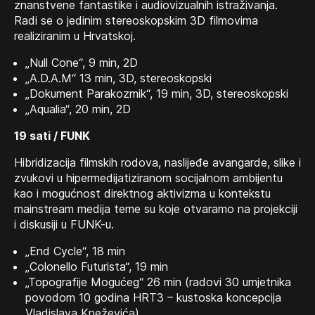
znanstvene fantastike i audiovizualnih istraživanja.
Radi se o jedinim stereoskopskim 3D filmovima
realiziranim u Hrvatskoj.
„Null Cone“, 9 min, 2D
„A.D.A.M“ 13 min, 3D, stereoskopski
„Dokument Parakozmik“, 19 min, 3D, stereoskopski
„Aqualia“, 20 min, 2D
19 sati / FUNK
Hibridizacija filmskih rodova, naslijeđe avangarde, slike i
zvukovi u hipermedijatiziranom socijalnom ambijentu
kao i mogućnost direktnog aktivizma u kontekstu
mainstream medija teme su koje otvaramo na projekciji
i diskusiji u FUNK-u.
„End Cycle“, 18 min
„Colonello Futurista“, 19 min
„Topografije Mogućeg“ 26 min (radovi 30 umjetnika
povodom 10 godina HRT3 – kustoska koncepcija
Vladislava Kneževića)