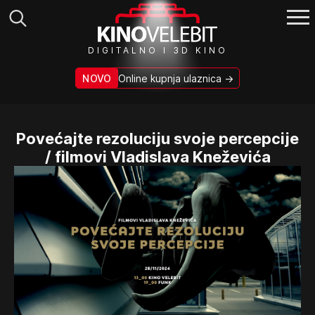
Search
DIGITALNO I 3D KINO
for:
NOVO
Online kupnja ulaznica →
Povećajte rezoluciju svoje percepcije
/ filmovi Vladislava Kneževića