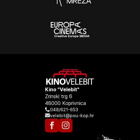
Kino "Velebit"
Zrinski trg 6
48000 Koprivnica
048/621-653
velebit@pou-kop.hr