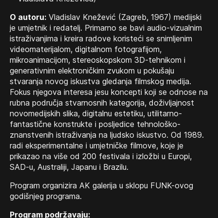
O autoru:
Vladislav Knežević (Zagreb, 1967) medijski
je umjetnik i redatelj. Primarno se bavi audio-vizualnim
istraživanjima i kreira radove koristeći se snimljenim
videomaterijalom, digitalnom fotografijom,
mikroanimacijom, stereoskopskom 3D-tehnikom i
generativnim elektroničkim zvukom u pokušaju
stvaranja novog iskustva gledanja filmskog medija.
Fokus njegova interesa jesu koncepti koji se odnose na
rubna područja stvarnosnih kategorija, doživljajnost
novomedijskih slika, digitalnu estetiku, utilitarno-
fantastične konstrukte i posljedice tehnološko-
znanstvenih istraživanja na ljudsko iskustvo. Od 1989.
radi eksperimentalne i umjetničke filmove, koje je
prikazao na više od 200 festivala i izložbi u Europi,
SAD-u, Australiji, Japanu i Brazilu.
Program organizira AK galerija u sklopu FUNK-ovog
godišnjeg programa.
Program podržavaju: