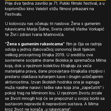
Prije dva tjedna završio je 71. Pulski filmski festival, a u
koprivničko kino Velebit stižu filmovi prikazani na
Festivalu.
U kolovozu nas očekuju tri naslova: Žena s gumenim
rukavicama Marija Šuline, Sveta obitelj Vlatke Vorkapić
te Živi i zdravi Ivana Marinovića.
“Žena s gumenim rukavicama”
film je čija se radnja
odvija u jednoj đakovačkoj osnovnoj školi tijekom
velikog prosvjetnog štrajka 2019. U središtu ove
suvremene socijalne drame školska je spremačica Mirna
koja, dok u njezinom kolektivu štrajkaju za veća
materijalna prava, dane prosvjetara-štrajkaša strpljivo i
predano olakšava kuhanjem kave i drugim uobičajenim
aktivnostima. Izvan školskih hodnika ona je supruga
muža nasilne naravi i teške ruke koja zna „zapečatiti“ i
pokoji trag na Mirninom licu. U njezinom životu zrcale
se životi mnogih koji će se prepoznat u svojoj borbi sa
sustavom nepravde ili nepravdom sustava. A Mirna
kroz život ne korača „u rukavicama“.