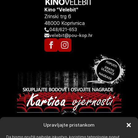
Kino "Velebit"
Zrinski trg 6
48000 Koprivnica
048/621-653
velebit@pou-kop.hr
Upravljajte pristankom
Da bismo pružili najbolje iskustvo, koristimo tehnologije poput