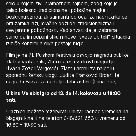
selo u kojem živi, sramotnom tajnom, zbog koje je
talac bolesno tradicionalne i pobožne majke i
beskrupuloznog, ali šarmantnog oca, za nadničarku će
biti zamka laži, mračne požude, tradicionalizma i
devijantne pobožnosti. Kad shvati da je izabrana
samo da im popuni sliku njihove “svete obitelji”, situacija
izmiče kontroli a slika postaje ruglo.
Film je na 71. Pulskom festivalu osvojio nagradu publike
Zlatna vrata Pule, Zlatnu arenu za kostimografiju
(Ivana Zozoli Vargović), Zlatnu arenu za najbolju
sporednu žensku ulogu (Judita Franković Brdar) te
nagradu Breza za najbolju debitanticu (Luna Pilić).
U kinu Velebit igra od 12. do 14. kolovoza u 18:00
sati.
Ulaznice možete rezervirati unutar radnog vremena na
blagajni kina ili na telefon 048/621-653 u vremenu od
16:30 – 19:30 sati.