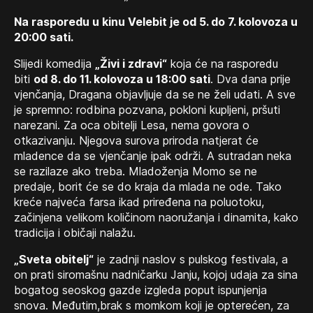
Na rasporedu u kinu Velebit je od 5. do 7. kolovoza u
20:00 sati.
Slijedi komedija
„Živi i zdravi“
koja će na rasporedu
biti
od 8. do 11. kolovoza u 18:00 sati
. Dva dana prije
vjenčanja, Dragana objavljuje da se ne želi udati. A sve
je spremno: rodbina pozvana, pokloni kupljeni, pršuti
narezani. Za oca obitelji Lesa, nema govora o
otkazivanju. Njegova surova priroda natjerat će
mladence da se vjenčanje ipak održi. A sutradan neka
se razilaze ako treba. Mladoženja Momo se ne
predaje, borit će se do kraja da mlada ne ode. Tako
kreće najveća farsa ikad priređena na poluotoku,
začinjena velikom količinom naoružanja i dinamita, kako
tradicija i običaji nalažu.
„Sveta obitelj“
je zadnji naslov s pulskog festivala, a
on prati siromašnu nadničarku Janju, kojoj udaja za sina
bogatog seoskog gazde izgleda poput ispunjenja
snova. Međutim,brak s momkom koji je opterećen, za