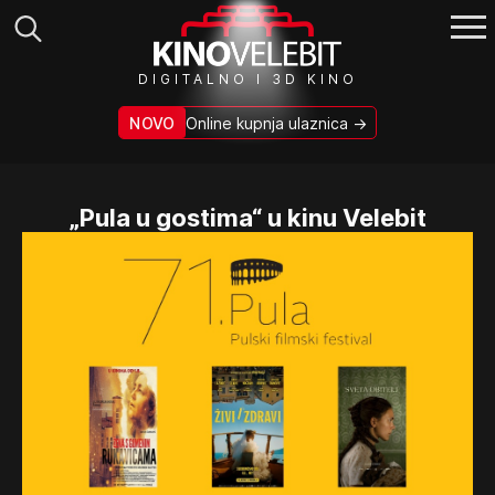
Search
DIGITALNO I 3D KINO
for:
NOVO
Online kupnja ulaznica →
„Pula u gostima“ u kinu Velebit