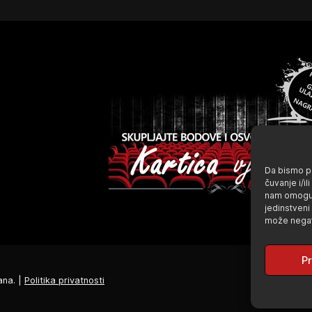
Da bismo pr
čuvanje i/i
nam omoguć
jedinstveni
može negati
Pr
ana. |
Politika privatnosti