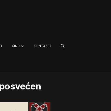
I
KINO
KONTAKTI
Search
for:
e posvećen