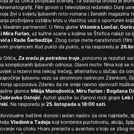
 koja je uz Grlića potpisala scenarij. Ta suradnja urodila je jedn
inematografiji. Film govori o televizijskoj redateljici Dunji us
 koja živi u svijetu ljubavnih roto-romana i ženskih magazina 
a proživljava ozbiljnu krizu u vlastitoj vezi s oportunim knj
 ‘idealnim partnerom’. U filmu glume
Vitomira Lončar, Goric
i Mira Furlan
, uz kultne scene u kojima se Štefica nalazi sa 
ovića i Rade Šerbedžije
. Zbog svoje meta-narativnosti (film 
rovim prvijencem
Kud puklo da puklo
, a na rasporedu je
26.li
a Grlića,
Za sreću je potrebno troje
, ponovno je rezultat su
ma kompliciranih ljubavnih odnosa. Glavni motiv filma koji se
 uvijek u rezervi ima nekog trećeg, alternativu u slučaju da 
započinje ljubavnu vezu sa skromnom radnicom Zdenkom, čija je
tonja upozorava Zdenku da ne smije naivno vjerovati muškar
pješne glumce
Mikija Manojlovića, Miru Furlan
i
Bogdana Di
Dubravka Ostojić
. Autori glazbe su članovi rock grupe
Leb i
ski
. Na rasporedu je
25. listopada u 18:00 sati.
ovizualne baštine donosi i jedan naslov za one najmlađe, dj
atelja
Vladimira Tadeja
koji kombinira pustolovinu, akciju, špi
jetovanje na otoku Hvaru prerasta u avanturu u koju se zbog m