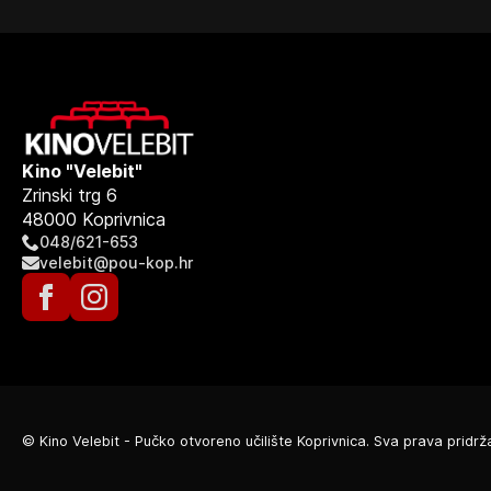
Kino "Velebit"
Zrinski trg 6
48000 Koprivnica
048/621-653
velebit@pou-kop.hr
© Kino Velebit - Pučko otvoreno učilište Koprivnica. Sva prava pridrž