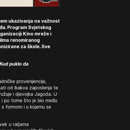
iljem ukazivanja na važnost
jeđa. Program Svjetskog
ganizaciji Kino mreže i
 filma renomiranog
anizirane za škole. Sve
Kud puklo da
adničke provenijencije,
ati od ikakva zaposlenja te
ružuje i djevojka Jagoda. U
n i po tome što je bio među
o s formom i u kojemu se
vek u raljama