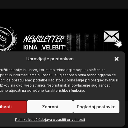
Upravljajte pristankom
užili najbolje iskustvo, koristimo tehnologije poput kolačića za
li pristup informacijama o uređaju. Suglasnost s ovim tehnologijama će
iti da obrađujemo podatke kao što su ponašanje pri pregledavanju ili
 ID-ovi na ovoj web stranici. Nepristanak ili povlačenje suglasnosti
vno utjecati na određene karakteristike i funkcije.
ihvati
Zabrani
Pogledaj postavke
Izrada:
KOSINUS
Politika kolačića
Izjava o zaštiti privatnosti