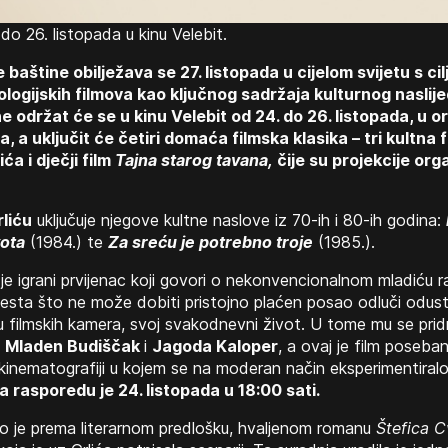
o 26. listopada u kinu Velebit.
 baštine obilježava se 27. listopada u cijelom svijetu s c
ologijskih filmova kao ključnog sadržaja kulturnog nasli
 održat će se u kinu Velebit od 24. do 26. listopada, u or
 a uključit će četiri domaća filmska klasika – tri kultna
a i dječji film
Tajna starog tavana,
čije su projekcije org
rliću
uključuje njegove kultne naslove iz 70-ih i 80-ih godina:
vota
(1984.) te
Za sreću je potrebno troje
(1985.).
je igrani prvijenac koji govori o nekonvencionalnom mladiću r
otesta što ne može dobiti pristojno plaćen posao odluči odust
u filmskih kamera, svoj svakodnevni život. U tome mu se prid
u
Mladen Budiščak
i
Jagoda Kaloper
, a ovaj je film poseba
inematografiji u kojem se na moderan način eksperimentiral
a rasporedu je 24. listopada u 18:00 sati.
 je prema literarnom predlošku, hvaljenom romanu
Štefica C