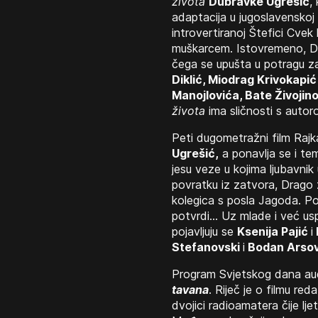
života
Dubravke Ugrešić
,
adaptacija u jugoslavenskoj k
introvertiranoj Štefici Cvek
muškarcem. Istovremeno, Dunj
čega se upušta u potragu za
Diklić, Miodrag Krivokapić 
Manojlovića, Bate Živojin
života
ima sličnosti s auto
Peti dugometražni film Rajk
Ugrešić,
a ponavlja se i te
jesu veze u kojima ljubavnik
povratku iz zatvora, Drago 
kolegica s posla Jagoda. Po
potvrdi… Uz mlade i već us
pojavljuju se
Ksenija Pajić
i
Stefanovski
i
Bodan Arsov
Program Svjetskog dana audi
tavana
. Riječ je o filmu red
dvojici radioamatera čije l