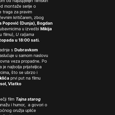
om od najuspjelijih filmskih
red montaže serije o
te traga za pravim
iževnim kritičarem, zbog
a Popović (Dunja), Bogdan
ljubavnicima u izvedbi
Mikija
u filmu),
U raljama
stopada u 18:00 sati.
radnje s
Dubravkom
 naslućuje u samom naslovu
osnovna veza propadne. Po
 najbolja prijateljica
cima, što se ubrzo i
klića
prvi put na filmu
 sol, Vlatko
ečji film
Tajna starog
junažu i humor, a govori o
oćnog oružja upliće