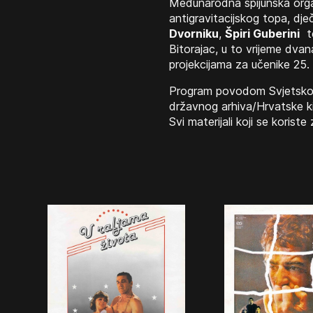
Međunarodna špijunska organ
antigravitacijskog topa, dječ
Dvorniku
,
Špiri Guberini
t
Bitorajac, u to vrijeme dva
projekcijama za učenike 25. 
Program povodom Svjetskog
državnog arhiva/Hrvatske ki
Svi materijali koji se koris