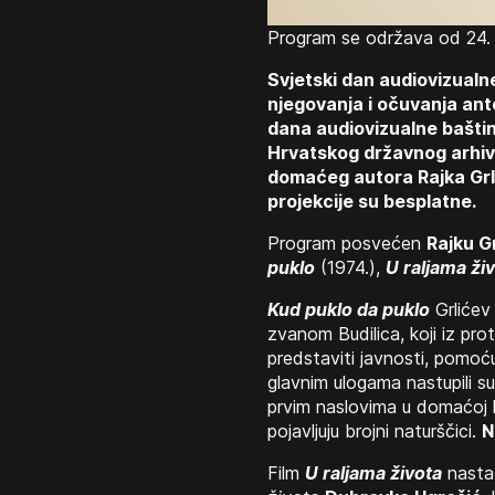
Program se održava od 24. d
Svjetski dan audiovizualne
njegovanja i očuvanja ant
dana audiovizualne baštine
Hrvatskog državnog arhiva,
domaćeg autora Rajka Grlić
projekcije su besplatne.
Program posvećen
Rajku G
puklo
(1974.),
U raljama ži
Kud puklo da puklo
Grlićev 
zvanom Budilica, koji iz pr
predstaviti javnosti, pomoć
glavnim ulogama nastupili s
prvim naslovima u domaćoj k
pojavljuju brojni naturščici.
N
Film
U raljama života
nastao