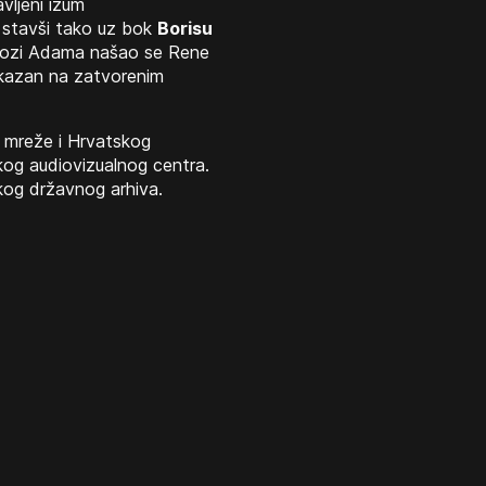
vljeni izum
stavši tako uz bok
Borisu
ulozi Adama našao se Rene
prikazan na zatvorenim
 mreže i Hrvatskog
kog audiovizualnog centra.
skog državnog arhiva.