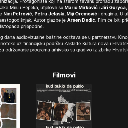
izacija. Protagoniste koji na starom tavanu pronađu zabora
ake Miru i Pepeka, utjelovili su
Mario Mirković
i
Jiri Guryca,
e
Nini Petrović
,
Petru Jelaski, Miji Oremović
i drugima. U 
naestogodišnjak. Autor glazbe je
Arsen Dedić
. Film će biti 
listopada prijepodne.
 dana audiovizualne baštine održava se u partnerstvu Kino
noteke uz financijsku podršku Zaklade Kultura nova i Hrvats
te za održavanje programa arhivsko su gradivo iz zbirke Hrvat
Filmovi