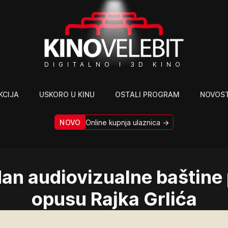
DIGITALNO I 3D KINO
KCIJA
USKORO U KINU
OSTALI PROGRAM
NOVOST
NOVO
Online kupnja ulaznica →
dan audiovizualne baštin
opusu Rajka Grlića